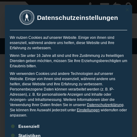
Mit die
Datenschutzeinstellungen
Wir nutzen Cookies auf unserer Website. Einige von ihnen sind
essenziell, während andere uns helfen, diese Website und Ihre
MENU
Erfahrung zu verbessern.
Wenn Sie unter 16 Jahre alt sind und Ihre Zustimmung zu freiwilligen
Diensten geben möchten, müssen Sie Ihre Erziehungsberechtigten um
Autor Archiv
Erlaubnis bitten.
Wir verwenden Cookies und andere Technologien auf unserer
Website. Einige von ihnen sind essenziell, während andere uns
helfen, diese Website und Ihre Erfahrung zu verbessern.
Personenbezogene Daten können verarbeitet werden (z. B. IP-
Adressen), z. B. für personalisierte Anzeigen und Inhalte oder
Anzeigen- und Inhaltsmessung.
Weitere Informationen über die
Verwendung Ihrer Daten finden Sie in unserer
Datenschutzerklärung
.
Sie können Ihre Auswahl jederzeit unter
Einstellungen
widerrufen oder
anpassen.
Es folgt eine Liste der Service-Gruppen, für die eine Einwilligu
Essenziell
Cybermobbing
Statistiken