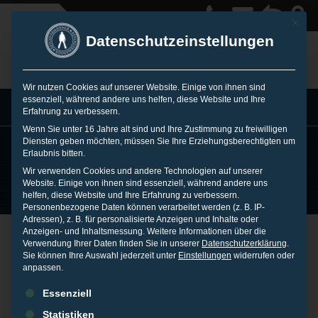
Mit die
Datenschutzeinstellungen
Wir nutzen Cookies auf unserer Website. Einige von ihnen sind
essenziell, während andere uns helfen, diese Website und Ihre
MENU
Erfahrung zu verbessern.
Wenn Sie unter 16 Jahre alt sind und Ihre Zustimmung zu freiwilligen
Diensten geben möchten, müssen Sie Ihre Erziehungsberechtigten um
Erlaubnis bitten.
COMANCHE
Wir verwenden Cookies und andere Technologien auf unserer
Website. Einige von ihnen sind essenziell, während andere uns
helfen, diese Website und Ihre Erfahrung zu verbessern.
ONLINE
Personenbezogene Daten können verarbeitet werden (z. B. IP-
Adressen), z. B. für personalisierte Anzeigen und Inhalte oder
MONITORING™
Anzeigen- und Inhaltsmessung.
Weitere Informationen über die
Comanche™ Online
Verwendung Ihrer Daten finden Sie in unserer
Datenschutzerklärung
.
Sie können Ihre Auswahl jederzeit unter
Einstellungen
widerrufen oder
anpassen.
Monitoring:
Es folgt eine Liste der Service-Gruppen, für die eine Einwilligu
Essenziell
Statistiken