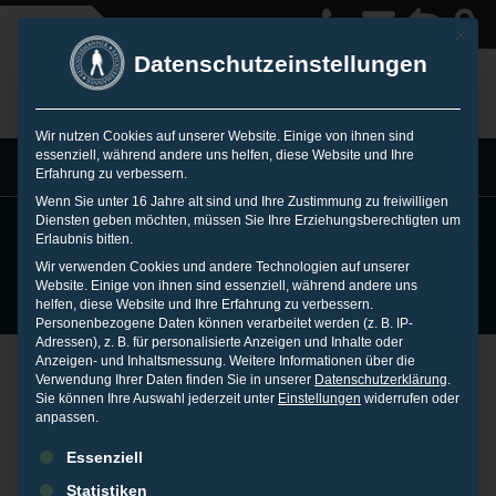
Mit die
Datenschutzeinstellungen
Wir nutzen Cookies auf unserer Website. Einige von ihnen sind
essenziell, während andere uns helfen, diese Website und Ihre
MENU
Erfahrung zu verbessern.
Wenn Sie unter 16 Jahre alt sind und Ihre Zustimmung zu freiwilligen
Diensten geben möchten, müssen Sie Ihre Erziehungsberechtigten um
Erlaubnis bitten.
Wir verwenden Cookies und andere Technologien auf unserer
ALLGEMEINE
Website. Einige von ihnen sind essenziell, während andere uns
helfen, diese Website und Ihre Erfahrung zu verbessern.
Personenbezogene Daten können verarbeitet werden (z. B. IP-
GESCHÄFTSBEDINGU
Adressen), z. B. für personalisierte Anzeigen und Inhalte oder
Anzeigen- und Inhaltsmessung.
Weitere Informationen über die
Allgemeine Geschäftsbedingungen
NGEN
Verwendung Ihrer Daten finden Sie in unserer
Datenschutzerklärung
.
Sie können Ihre Auswahl jederzeit unter
Einstellungen
widerrufen oder
der REVOLVERMÄNNER GmbH | Stand
anpassen.
08/2020
Es folgt eine Liste der Service-Gruppen, für die eine Einwilligu
Essenziell
Statistiken
Diese Allgemeinen Geschäftsbedingungen gelten für sämtliche