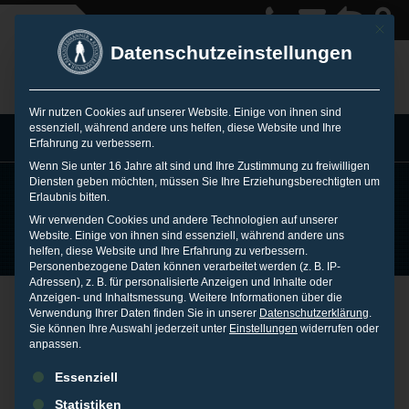
Mit die
Datenschutzeinstellungen
Wir nutzen Cookies auf unserer Website. Einige von ihnen sind
essenziell, während andere uns helfen, diese Website und Ihre
MENU
Erfahrung zu verbessern.
Wenn Sie unter 16 Jahre alt sind und Ihre Zustimmung zu freiwilligen
Diensten geben möchten, müssen Sie Ihre Erziehungsberechtigten um
Erlaubnis bitten.
WAS MACHT EIN
Wir verwenden Cookies und andere Technologien auf unserer
Website. Einige von ihnen sind essenziell, während andere uns
helfen, diese Website und Ihre Erfahrung zu verbessern.
ONLINE REPUTATION
Personenbezogene Daten können verarbeitet werden (z. B. IP-
Adressen), z. B. für personalisierte Anzeigen und Inhalte oder
MANAGER?
Anzeigen- und Inhaltsmessung.
Weitere Informationen über die
Online Reputation
Verwendung Ihrer Daten finden Sie in unserer
Datenschutzerklärung
.
Sie können Ihre Auswahl jederzeit unter
Einstellungen
widerrufen oder
anpassen.
Manager:
Es folgt eine Liste der Service-Gruppen, für die eine Einwilligu
Essenziell
Statistiken