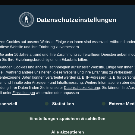
SSELDORF
•
ESSEN
•
TORONTO
Datenschutzeinstellungen
Spr
zen Cookies auf unserer Website. Einige von ihnen sind essenziell, während ande
 diese Website und Ihre Erfahrung zu verbessern.
WO
KARRIERE
MEDIA
WISSEN
e unter 16 Jahre alt sind und Ihre Zustimmung zu freiwilligen Diensten geben möc
Sie Ihre Erziehungsberechtigten um Erlaubnis bitten.
rwenden Cookies und andere Technologien auf unserer Website. Einige von ihnen 
ell, während andere uns helfen, diese Website und Ihre Erfahrung zu verbessern.
nbezogene Daten können verarbeitet werden (z. B. IP-Adressen), z. B. für persona
rke’
en und Inhalte oder Anzeigen- und Inhaltsmessung.
Weitere Informationen über di
dung Ihrer Daten finden Sie in unserer
Datenschutzerklärung
.
Sie können Ihre Au
it unter
Einstellungen
widerrufen oder anpassen.
Cybermobbing – Ein
gt eine Liste der Service-Gruppen, für die eine Einwilligung erteilt 
ssenziell
Statistiken
Externe Med
gesellschaftliches P
Einstellungen speichern & schließen
Alle akzeptieren
BLOG