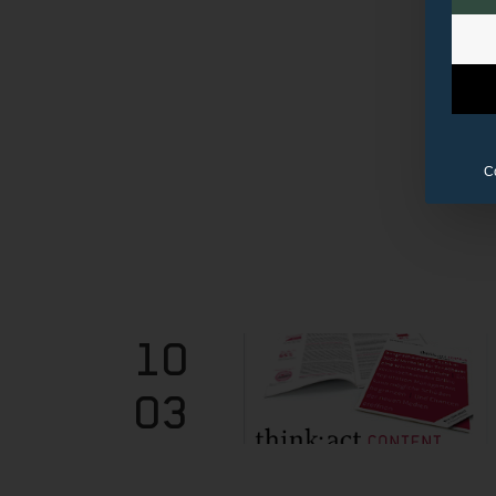
C
10
03