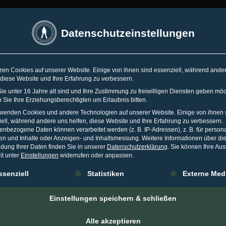
SSELDORF
•
ESSEN
•
TORONTO
Datenschutzeinstellungen
Spr
zen Cookies auf unserer Website. Einige von ihnen sind essenziell, während ande
 diese Website und Ihre Erfahrung zu verbessern.
WO
KARRIERE
MEDIA
WISSEN
e unter 16 Jahre alt sind und Ihre Zustimmung zu freiwilligen Diensten geben möc
Sie Ihre Erziehungsberechtigten um Erlaubnis bitten.
rwenden Cookies und andere Technologien auf unserer Website. Einige von ihnen 
ell, während andere uns helfen, diese Website und Ihre Erfahrung zu verbessern.
nbezogene Daten können verarbeitet werden (z. B. IP-Adressen), z. B. für persona
en und Inhalte oder Anzeigen- und Inhaltsmessung.
Weitere Informationen über di
dung Ihrer Daten finden Sie in unserer
Datenschutzerklärung
.
Sie können Ihre Au
eifelhafter Ruf durch 
it unter
Einstellungen
widerrufen oder anpassen.
gt eine Liste der Service-Gruppen, für die eine Einwilligung erteilt 
ssenziell
Statistiken
Externe Med
UNI 2016
IN
BLOG
Einstellungen speichern & schließen
weifelhafter Ruf ensteht oft durch das Prinzip URL-Hijacking. Di
itenbetreibern bekannt und gefürchtet. Beim URL-Hijacking [dt. U
Alle akzeptieren