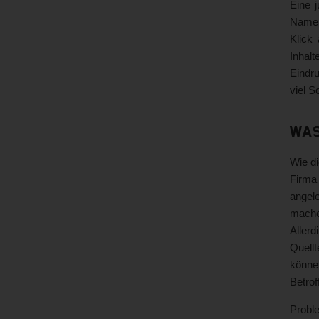
Eine 
Namen 
Klick
Inhalt
Eindru
viel S
Was
Wie d
Firma 
angel
mache
Allerd
Quellt
könne
Betrof
Probl