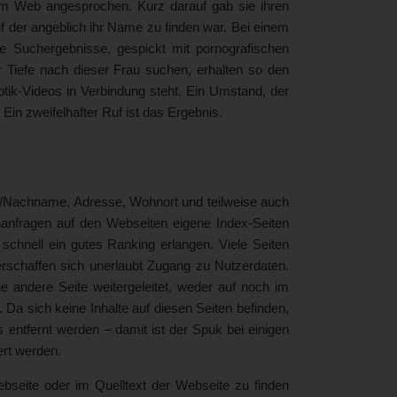
im Web angesprochen. Kurz darauf gab sie ihren
f der angeblich ihr Name zu finden war. Bei einem
re Suchergebnisse, gespickt mit pornografischen
er Tiefe nach dieser Frau suchen, erhalten so den
tik-Videos in Verbindung steht. Ein Umstand, der
 Ein zweifelhafter Ruf ist das Ergebnis.
-/Nachname, Adresse, Wohnort und teilweise auch
chanfragen auf den Webseiten eigene Index-Seiten
schnell ein gutes Ranking erlangen. Viele Seiten
schaffen sich unerlaubt Zugang zu Nutzerdaten.
e andere Seite weitergeleitet, weder auf noch im
Da sich keine Inhalte auf diesen Seiten befinden,
ntfernt werden – damit ist der Spuk bei einigen
ert werden.
seite oder im Quelltext der Webseite zu finden