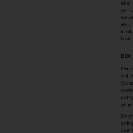
sind. 
der F
Betrei
Weg ü
Inhal
hosten
Ein
Eine e
und w
Suche
unwiss
pornog
jungen
Betro
gering
dann h