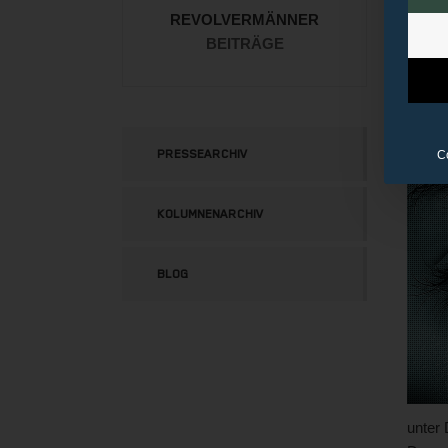
Suchm
REVOLVERMÄNNER
Weite
BEITRÄGE
Mensc
nachha
URL
PRESSEARCHIV
C
KOLUMNENARCHIV
BLOG
unter