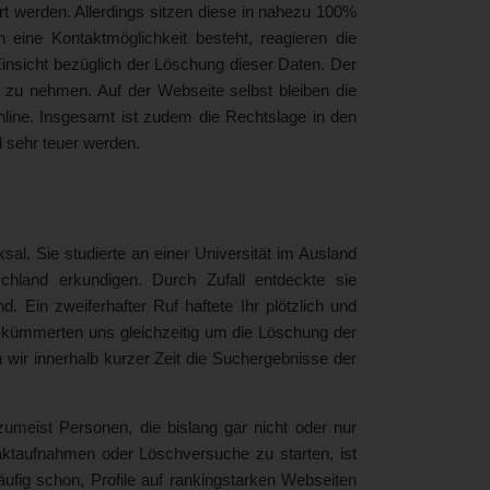
ert werden. Allerdings sitzen diese in nahezu 100%
eine Kontaktmöglichkeit besteht, reagieren die
 Einsicht bezüglich der Löschung dieser Daten. Der
zu nehmen. Auf der Webseite selbst bleiben die
ine. Insgesamt ist zudem die Rechtslage in den
l sehr teuer werden.
sal. Sie studierte an einer Universität im Ausland
hland erkundigen. Durch Zufall entdeckte sie
 Ein zweiferhafter Ruf haftete Ihr plötzlich und
ir kümmerten uns gleichzeitig um die Löschung der
en wir innerhalb kurzer Zeit die Suchergebnisse der
zumeist Personen, die bislang gar nicht oder nur
taktaufnahmen oder Löschversuche zu starten, ist
häufig schon, Profile auf rankingstarken Webseiten