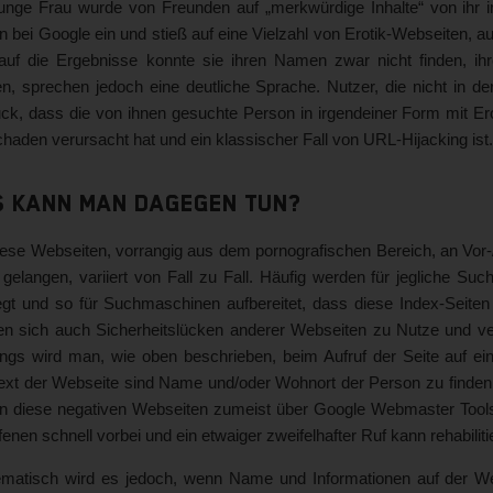
junge Frau wurde von Freunden auf „merkwürdige Inhalte“ von ihr 
bei Google ein und stieß auf eine Vielzahl von Erotik-Webseiten, au
 auf die Ergebnisse konnte sie ihren Namen zwar nicht finden, ih
en, sprechen jedoch eine deutliche Sprache. Nutzer, die nicht in d
ck, dass die von ihnen gesuchte Person in irgendeiner Form mit Ero
chaden verursacht hat und ein klassischer Fall von URL-Hijacking ist.
 kann man dagegen tun?
iese Webseiten, vorrangig aus dem pornografischen Bereich, an Vor
gelangen, variiert von Fall zu Fall. Häufig werden für jegliche Su
egt und so für Suchmaschinen aufbereitet, dass diese Index-Seiten 
n sich auch Sicherheitslücken anderer Webseiten zu Nutze und ver
ings wird man, wie oben beschrieben, beim Aufruf der Seite auf ein
ext der Webseite sind Name und/oder Wohnort der Person zu finden. 
n diese negativen Webseiten zumeist über Google Webmaster Tools e
fenen schnell vorbei und ein etwaiger zweifelhafter Ruf kann rehabiliti
ematisch wird es jedoch, wenn Name und Informationen auf der Web