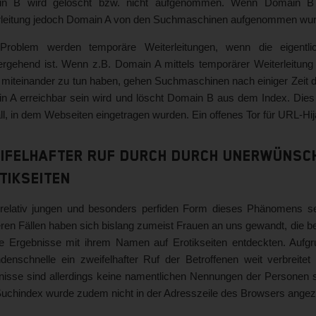
n B wird gelöscht bzw. nicht aufgenommen. Wenn Domain B eig
rleitung jedoch Domain A von den Suchmaschinen aufgenommen wurde
roblem werden temporäre Weiterleitungen, wenn die eigentlich
ergehend ist. Wenn z.B. Domain A mittels temporärer Weiterleitun
s miteinander zu tun haben, gehen Suchmaschinen nach einiger Zeit
n A erreichbar sein wird und löscht Domain B aus dem Index. Dies
ll, in dem Webseiten eingetragen wurden. Ein offenes Tor für URL-Hij
ifelhafter Ruf durch durch unerwünsch
tikseiten
 relativ jungen und besonders perfiden Form dieses Phänomens s
ren Fällen haben sich bislang zumeist Frauen an uns gewandt, die 
e Ergebnisse mit ihrem Namen auf Erotikseiten entdeckten. Aufgrun
denschnelle ein zweifelhafter Ruf der Betroffenen weit verbreitet
nisse sind allerdings keine namentlichen Nennungen der Personen s
uchindex wurde zudem nicht in der Adresszeile des Browsers angezei