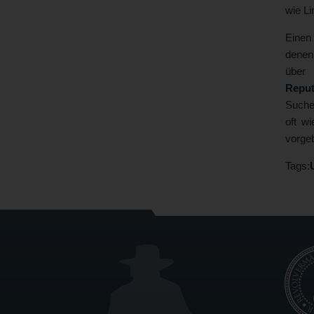
wie L
Einen
denen 
über 
Repu
Sucher
oft w
vorgeb
Tags: