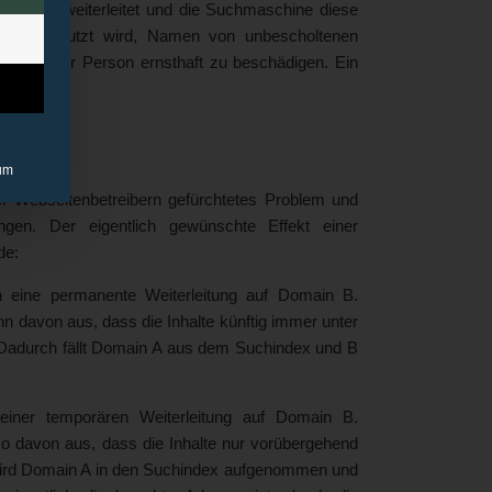
 Inhalte weiterleitet und die Suchmaschine diese
g dazu benutzt wird, Namen von unbescholtenen
on dieser Person ernsthaft zu beschädigen. Ein
um
er Webseitenbetreibern gefürchtetes Problem und
tungen. Der eigentlich gewünschte Effekt einer
de:
 eine permanente Weiterleitung auf Domain B.
davon aus, dass die Inhalte künftig immer unter
 Dadurch fällt Domain A aus dem Suchindex und B
einer temporären Weiterleitung auf Domain B.
 davon aus, dass die Inhalte nur vorübergehend
o wird Domain A in den Suchindex aufgenommen und