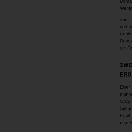
Domai
Weite
Zum P
vorüb
nicht
Domai
der Fa
Zwe
Ero
Einer
mehre
Googl
Sekun
Ergeb
dem S