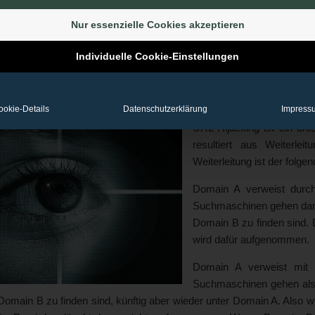
aschinen „entführt“. Dies passiert, wenn eine Webseite auf externe
rleitung falsch deutet. Neu ist jedoch, dass das URL-Hijackin
Nur essenzielle Cookies akzeptieren
hen auf pornografischen Webseiten anzuzeigen und so die Reputati
ltiger zweifelhafter Ruf dieser Person ist oft die Folge.
Individuelle Cookie-Einstellungen
-Hijacking – Was ist das?
ookie-Details
Datenschutzerklärung
Impress
URL-Hijacking ist ein unt
resultiert aus Weiterlei
Weiterleitung ist der folgen
Domain A verweist durch
Suchmaschinen gehen dann 
Domain B zu finden sind.
wird dafür aufgenommen.
Domain A verweist mit 
Suchmaschinen gehen also
 Domain B zu finden sind, künftig aber wieder unter Domain A. Als