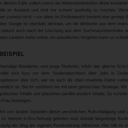
In diesem Falle sollten zuerst die Webseitenbetreiber direkt kontakti
älle im Ausland und sind nur schwer ausfindig zu machen. Wenn 
ber zumeist nicht – vor allem im Erotikbereich besteht eine geringe
ber Google ist ebenfalls denkbar, um die Webseite aus dem Index 
te jedoch auch nach der Löschung aus dem Suchmaschinenindex onl
den Ländern meist unklar, ein anwaltliches Vorgehen kann so schnel
 Beispiel
hemalige Mandantin, eine junge Studentin, erfuhr das gleiche Schick
ollte sich kurz vor dem Studienabschluss über Jobs in Deutsc
rgebnisse über sich, wie sie auch die oben erwähnte Dame vorfand.
entlich an. Bei ihr verfuhren wir mit einer gemischten Strategie. W
rafischen Inhalte und platzierten parallel positive Inhalte. So konnt
 Frau bereinigen.
ffen von beiden Varianten dieser persönlichen Rufschädigung sind 
 im Internet in Erscheinung getreten sind. Anstatt langwierige Kon
äufig der Weg der eigenen Positionierung hilfreicher. Hier hilft es 