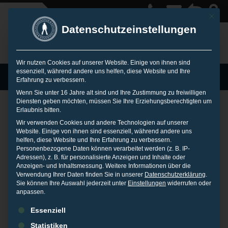
Mit die
Datenschutzeinstellungen
Wir nutzen Cookies auf unserer Website. Einige von ihnen sind
essenziell, während andere uns helfen, diese Website und Ihre
MENU
Erfahrung zu verbessern.
Wenn Sie unter 16 Jahre alt sind und Ihre Zustimmung zu freiwilligen
Diensten geben möchten, müssen Sie Ihre Erziehungsberechtigten um
Beiträge mit Tag ‘URL-Hijacking’
Erlaubnis bitten.
Wir verwenden Cookies und andere Technologien auf unserer
Website. Einige von ihnen sind essenziell, während andere uns
helfen, diese Website und Ihre Erfahrung zu verbessern.
Personenbezogene Daten können verarbeitet werden (z. B. IP-
Adressen), z. B. für personalisierte Anzeigen und Inhalte oder
Anzeigen- und Inhaltsmessung.
Weitere Informationen über die
Verwendung Ihrer Daten finden Sie in unserer
Datenschutzerklärung
.
Sie können Ihre Auswahl jederzeit unter
Einstellungen
widerrufen oder
anpassen.
Zweifelhafter Ruf
Es folgt eine Liste der Service-Gruppen, für die eine Einwilligu
Essenziell
Statistiken