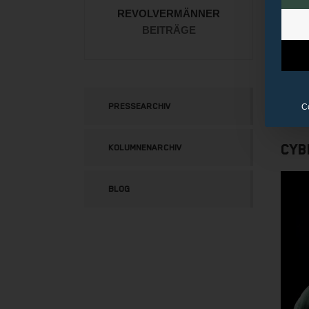
sie ta
REVOLVERMÄNNER
BEITRÄGE
Auch
Herze
versch
In de
PRESSEARCHIV
C
Belei
Cyb
KOLUMNENARCHIV
BLOG