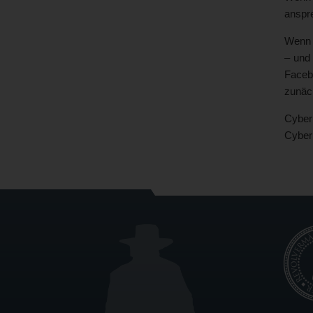
anspre
Wenn d
– und
Faceb
zunäch
Cyber
Cyberm