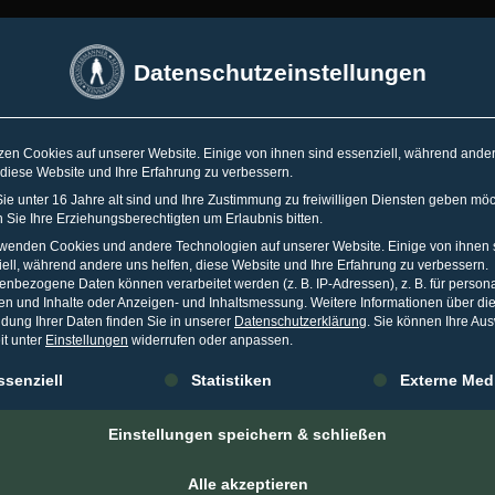
SSELDORF
•
ESSEN
•
TORONTO
Datenschutzeinstellungen
Spr
zen Cookies auf unserer Website. Einige von ihnen sind essenziell, während ande
 diese Website und Ihre Erfahrung zu verbessern.
WO
KARRIERE
MEDIA
WISSEN
e unter 16 Jahre alt sind und Ihre Zustimmung zu freiwilligen Diensten geben möc
Sie Ihre Erziehungsberechtigten um Erlaubnis bitten.
rwenden Cookies und andere Technologien auf unserer Website. Einige von ihnen 
ell, während andere uns helfen, diese Website und Ihre Erfahrung zu verbessern.
nbezogene Daten können verarbeitet werden (z. B. IP-Adressen), z. B. für persona
en und Inhalte oder Anzeigen- und Inhaltsmessung.
Weitere Informationen über di
dung Ihrer Daten finden Sie in unserer
Datenschutzerklärung
.
Sie können Ihre Au
ybermobbing bekämpfe
it unter
Einstellungen
widerrufen oder anpassen.
gt eine Liste der Service-Gruppen, für die eine Einwilligung erteilt 
ssenziell
Statistiken
Externe Med
NUAR 2019
IN
PRESSEARCHIV
Einstellungen speichern & schließen
mobbing bekämpfen. Das hat sich auch Lena Meyer-Landruth a
fentlichung eines provozierenden Postings ein Statement. Auf eine 
Alle akzeptieren