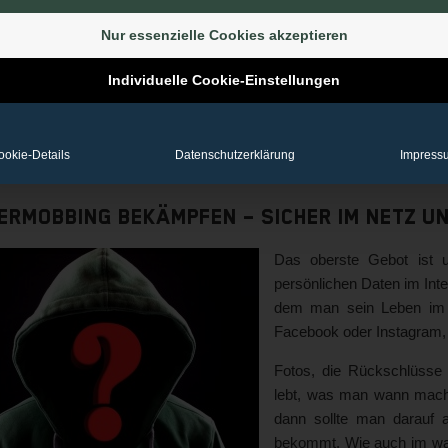
gtäglich auf ihren Social Media Kanälen ausgesetzt ist.
Nur essenzielle Cookies akzeptieren
 für Christian Scherg,
Experte für Online Krisenkommun
nsangelegenheit. Seine Erfahrung im Umgang mit Angriffen au
Individuelle Cookie-Einstellungen
iedenen Projekten aktiv und erfolgreich ein.
m Interview mit RPR 1 erklärt Scherg, warum Cybermobbing so gef
ookie-Details
Datenschutzerklärung
Impress
digungen im Netz wehrt und was man tun kann, wenn man bereits zu
ermobbing bekämpfen – Sicher im Netz u
Das oberste Gebot ist u
persönlichen Daten im Inte
dem man sein Leben im I
Facebook oder Instagram, z
Fotos, die Rückschlüsse 
lebt, was man wann macht
dann sollte man darauf 
bekommt. Wie auch im wah