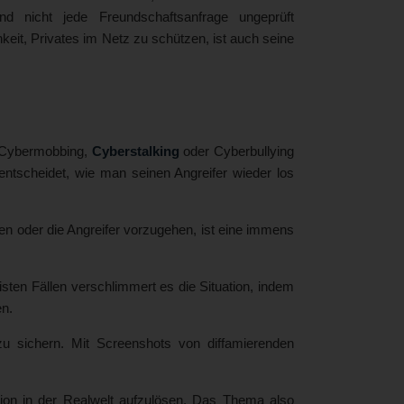
d nicht jede Freundschaftsanfrage ungeprüft
eit, Privates im Netz zu schützen, ist auch seine
. Cybermobbing,
Cyberstalking
oder Cyberbullying
entscheidet, wie man seinen Angreifer wieder los
n oder die Angreifer vorzugehen, ist eine immens
eisten Fällen verschlimmert es die Situation, indem
en.
u sichern. Mit Screenshots von diffamierenden
tion in der Realwelt aufzulösen. Das Thema also