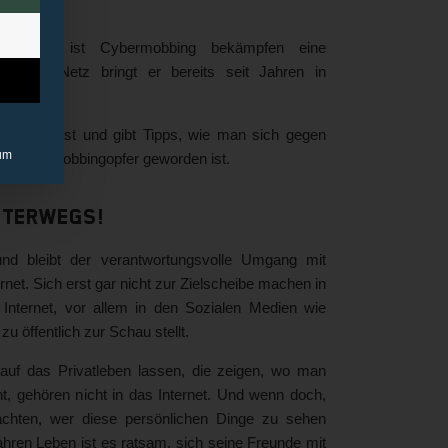
ikation
, ist Cybermobbing bekämpfen eine
s dem Netz bringt er bereits seit Jahren in
ährlich ist und gibt Tipps, wie man sich gegen
um
m Cybermobbingopfer geworden ist.
nterwegs!
nd bleibt der verantwortungsvolle Umgang mit
rnet. Sich erst gar nicht zur Zielscheibe machen in
nternet, vor allem in den Sozialen Medien wie
u öffentlich zur Schau stellt.
auf das Privatleben lassen, die zeigen, wo man
, gehören nicht in das Internet. Und wenn doch,
achten, wer diese persönlichen Dinge zu sehen
ren Leben ist es ratsam, sich seine Freunde mit