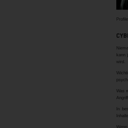
Profil
Cyb
Niema
kann 
wird.
Wichti
psychi
Was ma
Angrif
In be
Inhalt
Wenn 