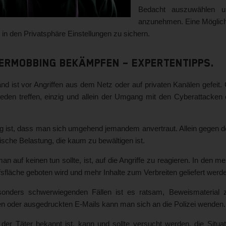
Bedacht auszuwählen un
anzunehmen. Eine Möglichk
e in den Privatsphäre Einstellungen zu sichern.
ermobbing bekämpfen – Expertentipps.
nd ist vor Angriffen aus dem Netz oder auf privaten Kanälen gefeit
jeden treffen, einzig und allein der Umgang mit den Cyberattacken 
g ist, dass man sich umgehend jemandem anvertraut. Allein gegen de
sche Belastung, die kaum zu bewältigen ist.
n auf keinen tun sollte, ist, auf die Angriffe zu reagieren. In den m
fsfläche geboten wird und mehr Inhalte zum Verbreiten geliefert werd
sonders schwerwiegenden Fällen ist es ratsam, Beweismaterial z
en oder ausgedruckten E-Mails kann man sich an die Polizei wenden.
der Täter bekannt ist, kann und sollte versucht werden, die Situa