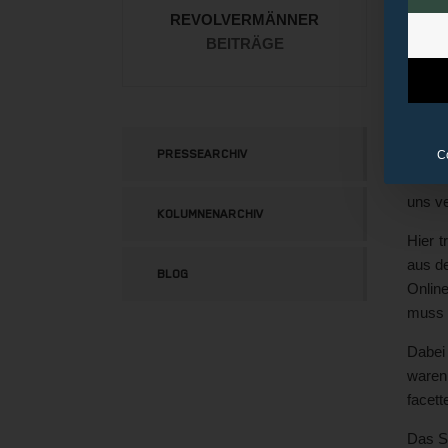
Maske
REVOLVERMÄNNER
Fakea
BEITRÄGE
Angre
Konfet
Und w
Mensc
PRESSEARCHIV
C
Nicht 
uns ve
KOLUMNENARCHIV
Hier t
aus de
BLOG
Onlin
muss 
Dabei 
waren
facett
Das S