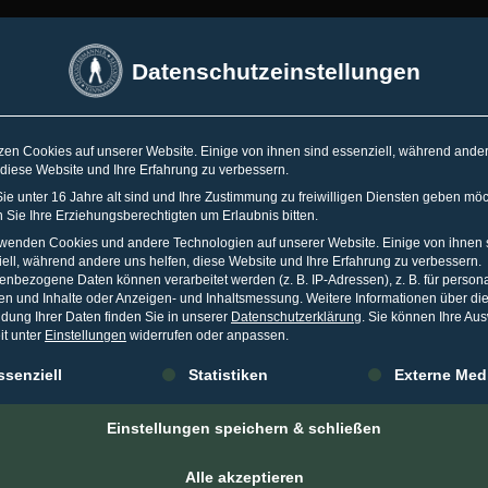
SSELDORF
•
ESSEN
•
TORONTO
Datenschutzeinstellungen
Spr
zen Cookies auf unserer Website. Einige von ihnen sind essenziell, während ande
 diese Website und Ihre Erfahrung zu verbessern.
WO
KARRIERE
MEDIA
WISSEN
e unter 16 Jahre alt sind und Ihre Zustimmung zu freiwilligen Diensten geben möc
Sie Ihre Erziehungsberechtigten um Erlaubnis bitten.
rwenden Cookies und andere Technologien auf unserer Website. Einige von ihnen 
ell, während andere uns helfen, diese Website und Ihre Erfahrung zu verbessern.
nbezogene Daten können verarbeitet werden (z. B. IP-Adressen), z. B. für persona
en und Inhalte oder Anzeigen- und Inhaltsmessung.
Weitere Informationen über di
dung Ihrer Daten finden Sie in unserer
Datenschutzerklärung
.
Sie können Ihre Au
n der Anonymität, die k
it unter
Einstellungen
widerrufen oder anpassen.
gt eine Liste der Service-Gruppen, für die eine Einwilligung erteilt 
ssenziell
Statistiken
Externe Med
ennt
Einstellungen speichern & schließen
EBRUAR 2016
IN
KOLUMNENARCHIV
Alle akzeptieren