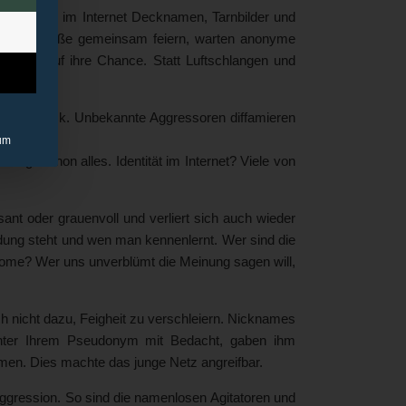
en, sind im Internet Decknamen, Tarnbilder und
uf der Straße gemeinsam feiern, warten anonyme
 einsam auf ihre Chance. Statt Luftschlangen und
ne-Versteck. Unbekannte Aggressoren diffamieren
um
agt schon alles. Identität im Internet? Viele von
ressant oder grauenvoll und verliert sich auch wieder
dung steht und wen man kennenlernt. Wer sind die
ome? Wer uns unverblümt die Meinung sagen will,
ich nicht dazu, Feigheit zu verschleiern. Nicknames
t unter Ihrem Pseudonym mit Bedacht, gaben ihm
men. Dies machte das junge Netz angreifbar.
gression. So sind die namenlosen Agitatoren und