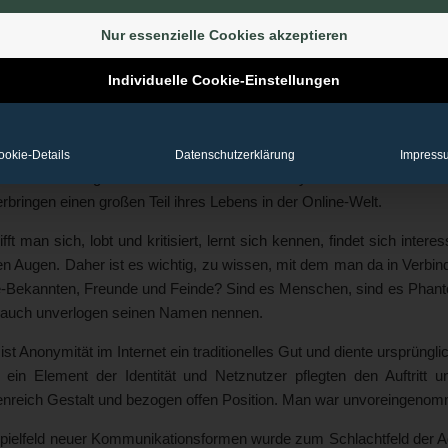
nball im Internet. Was im Karneval Pappnasen, Kostüme und Perück
Nur essenzielle Cookies akzeptieren
ccounts. Doch während wir drei tolle Tage mit Lust und Lachen a
ifer das ganze Jahr hinter ihren Bildschirmen mit feistem Lächeln
Individuelle Cookie-Einstellungen
tis schleudern sie Lügen und Verleumdungen in die Öffentlichkeit.
enn wir am Aschermittwoch die Masken lupfen, bleiben sie im Onli
hen und Gruppen, Organisationen und Konzerne.
ookie-Details
Datenschutzerklärung
Impress
einmal ihren eigenen Namen können die Anonymitäter schreiben. Das s
rbringen einen großen Teil ihres Lebens in der Online-Welt.
rifft man sich, lobt und kritisiert, lernt sich kennen, findet sich inte
n Augen. Daher ist es wichtig, zu wissen, mit dem man da in Verbin
e-Bekannten, Freunde und Feinde? Sind es Menschen, sind es Phant
auch unverlogen seinen Namen nennen.
ist Anonymität im Internet ein traditionelles Gut und diente ursprüngl
 ein Element der Identität und Netznutzer pflegten den Auftrit
enreich Gestalt und bezogen offen Position. Man war unvoreingenom
pielfeld neuer Kommunikationsformen wurde zum Schlachtfeld der Ag