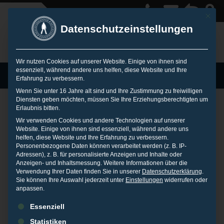
Mit die
Datenschutzeinstellungen
Wir nutzen Cookies auf unserer Website. Einige von ihnen sind
essenziell, während andere uns helfen, diese Website und Ihre
MENU
Erfahrung zu verbessern.
Wenn Sie unter 16 Jahre alt sind und Ihre Zustimmung zu freiwilligen
Diensten geben möchten, müssen Sie Ihre Erziehungsberechtigten um
Erlaubnis bitten.
Vom Datenverkehr,
Wir verwenden Cookies und andere Technologien auf unserer
Website. Einige von ihnen sind essenziell, während andere uns
helfen, diese Website und Ihre Erfahrung zu verbessern.
Personenbezogene Daten können verarbeitet werden (z. B. IP-
bei dem wir auf der
Adressen), z. B. für personalisierte Anzeigen und Inhalte oder
Anzeigen- und Inhaltsmessung.
Weitere Informationen über die
Verwendung Ihrer Daten finden Sie in unserer
Datenschutzerklärung
.
Strecke bleiben
Sie können Ihre Auswahl jederzeit unter
Einstellungen
widerrufen oder
anpassen.
Es folgt eine Liste der Service-Gruppen, für die eine Einwilligu
Essenziell
31. OKTOBER 2015
IN
KOLUMNENARCHIV
Statistiken