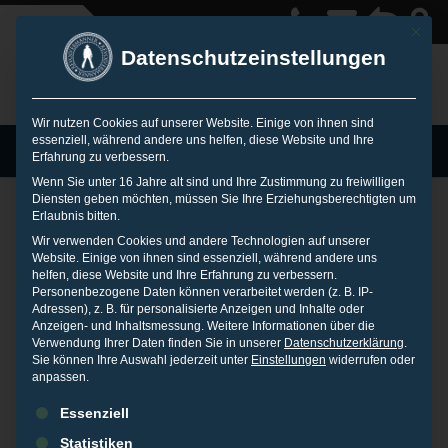
Mit die
Datenschutzeinstellungen
Wir nutzen Cookies auf unserer Website. Einige von ihnen sind
essenziell, während andere uns helfen, diese Website und Ihre
MENU
Erfahrung zu verbessern.
Wenn Sie unter 16 Jahre alt sind und Ihre Zustimmung zu freiwilligen
Diensten geben möchten, müssen Sie Ihre Erziehungsberechtigten um
Erlaubnis bitten.
Schutz für den Ruf
Wir verwenden Cookies und andere Technologien auf unserer
Website. Einige von ihnen sind essenziell, während andere uns
helfen, diese Website und Ihre Erfahrung zu verbessern.
Personenbezogene Daten können verarbeitet werden (z. B. IP-
im Internet
Adressen), z. B. für personalisierte Anzeigen und Inhalte oder
Anzeigen- und Inhaltsmessung.
Weitere Informationen über die
Verwendung Ihrer Daten finden Sie in unserer
Datenschutzerklärung
.
Sie können Ihre Auswahl jederzeit unter
Einstellungen
widerrufen oder
16. SEPTEMBER 2010
IN
PRESSEARCHIV
anpassen.
Es folgt eine Liste der Service-Gruppen, für die eine Einwilligu
Monitor
, das österreichische Magazin für
Essenziell
Informationstechnologie, befragte Christian Scherg, Reputation
Statistiken