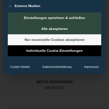
Anhand von Praxisbeispielen zeigt Reputationsmanager und
Externe Medien
Imageberater Christian Scherg wie es Spitzensportlern gelingt,
online und offline eine stark Marke und eine gute Reputation
Einstellungen speichern & schließen
aufzubauen.
Alle akzeptieren
Nur essenzielle Cookies akzeptieren
Individuelle Cookie-Einstellungen
Cookie-Details
Datenschutzerklärung
Impressum
REVOLVERMÄNNER
BEITRÄGE