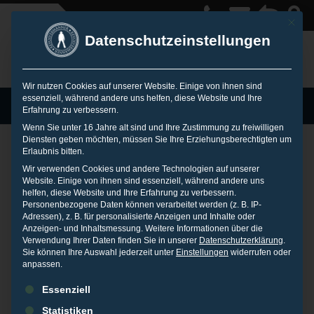
Mit die
Datenschutzeinstellungen
Wir nutzen Cookies auf unserer Website. Einige von ihnen sind
essenziell, während andere uns helfen, diese Website und Ihre
MENU
Erfahrung zu verbessern.
Wenn Sie unter 16 Jahre alt sind und Ihre Zustimmung zu freiwilligen
Diensten geben möchten, müssen Sie Ihre Erziehungsberechtigten um
Erlaubnis bitten.
Reputationsmanage
Wir verwenden Cookies und andere Technologien auf unserer
Website. Einige von ihnen sind essenziell, während andere uns
helfen, diese Website und Ihre Erfahrung zu verbessern.
Personenbezogene Daten können verarbeitet werden (z. B. IP-
ment für Sportler
Adressen), z. B. für personalisierte Anzeigen und Inhalte oder
Anzeigen- und Inhaltsmessung.
Weitere Informationen über die
Verwendung Ihrer Daten finden Sie in unserer
Datenschutzerklärung
.
Sie können Ihre Auswahl jederzeit unter
Einstellungen
widerrufen oder
25. JANUAR 2014
IN
PRESSEARCHIV
anpassen.
Es folgt eine Liste der Service-Gruppen, für die eine Einwilligu
Sportler haben heute den gleichen Status wie Superstars. Sie
Essenziell
sind Vorbilder und in den Sozialen Medien so präsent wie nie.
Statistiken