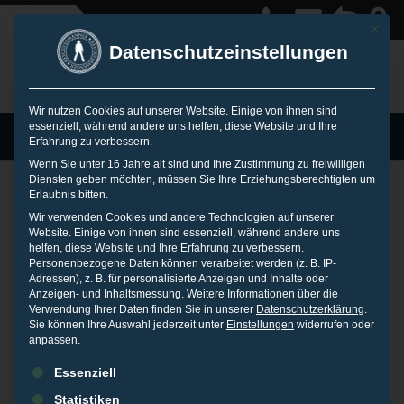
Mit die
Datenschutzeinstellungen
Wir nutzen Cookies auf unserer Website. Einige von ihnen sind
essenziell, während andere uns helfen, diese Website und Ihre
MENU
Erfahrung zu verbessern.
Wenn Sie unter 16 Jahre alt sind und Ihre Zustimmung zu freiwilligen
Diensten geben möchten, müssen Sie Ihre Erziehungsberechtigten um
Erlaubnis bitten.
Web 1×1: CMS –
Wir verwenden Cookies und andere Technologien auf unserer
Website. Einige von ihnen sind essenziell, während andere uns
helfen, diese Website und Ihre Erfahrung zu verbessern.
Personenbezogene Daten können verarbeitet werden (z. B. IP-
Content
Adressen), z. B. für personalisierte Anzeigen und Inhalte oder
Anzeigen- und Inhaltsmessung.
Weitere Informationen über die
Verwendung Ihrer Daten finden Sie in unserer
Datenschutzerklärung
.
Management
Sie können Ihre Auswahl jederzeit unter
Einstellungen
widerrufen oder
anpassen.
Es folgt eine Liste der Service-Gruppen, für die eine Einwilligu
Essenziell
Systeme
Statistiken