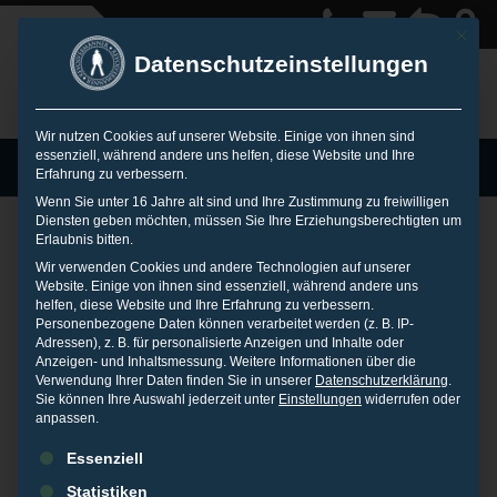
Mit die
Datenschutzeinstellungen
Wir nutzen Cookies auf unserer Website. Einige von ihnen sind
essenziell, während andere uns helfen, diese Website und Ihre
MENU
Erfahrung zu verbessern.
Wenn Sie unter 16 Jahre alt sind und Ihre Zustimmung zu freiwilligen
Diensten geben möchten, müssen Sie Ihre Erziehungsberechtigten um
Erlaubnis bitten.
Reputation Check –
Wir verwenden Cookies und andere Technologien auf unserer
Website. Einige von ihnen sind essenziell, während andere uns
helfen, diese Website und Ihre Erfahrung zu verbessern.
Personenbezogene Daten können verarbeitet werden (z. B. IP-
Was ist wichtig?
Adressen), z. B. für personalisierte Anzeigen und Inhalte oder
Anzeigen- und Inhaltsmessung.
Weitere Informationen über die
Verwendung Ihrer Daten finden Sie in unserer
Datenschutzerklärung
.
Sie können Ihre Auswahl jederzeit unter
Einstellungen
widerrufen oder
20. MAI 2016
IN
BLOG
anpassen.
Es folgt eine Liste der Service-Gruppen, für die eine Einwilligu
Reputation Check: Da qualmt es an allen Ecken und Enden,
Essenziell
und mancher ruft – bisweilen recht vorschnell – nach der
Statistiken