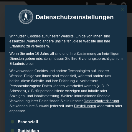
Mit die
Datenschutzeinstellungen
Wir nutzen Cookies auf unserer Website. Einige von ihnen sind
essenziell, während andere uns helfen, diese Website und Ihre
MENU
Erfahrung zu verbessern.
Wenn Sie unter 16 Jahre alt sind und Ihre Zustimmung zu freiwilligen
Diensten geben möchten, müssen Sie Ihre Erziehungsberechtigten um
Erlaubnis bitten.
Personal Reputation
Wir verwenden Cookies und andere Technologien auf unserer
Website. Einige von ihnen sind essenziell, während andere uns
helfen, diese Website und Ihre Erfahrung zu verbessern.
Personenbezogene Daten können verarbeitet werden (z. B. IP-
Management
Adressen), z. B. für personalisierte Anzeigen und Inhalte oder
Anzeigen- und Inhaltsmessung.
Weitere Informationen über die
Verwendung Ihrer Daten finden Sie in unserer
Datenschutzerklärung
.
Sie können Ihre Auswahl jederzeit unter
Einstellungen
widerrufen oder
8. AUGUST 2011
IN
PRESSEARCHIV
anpassen.
Es folgt eine Liste der Service-Gruppen, für die eine Einwilligu
Das renommierte Online-Magazin und Wissensportal
Essenziell
iBusiness
berichtet im August über die Gestaltung der eigenen
Statistiken