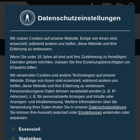
Mit die
Datenschutzeinstellungen
Wir nutzen Cookies auf unserer Website. Einige von ihnen sind
essenziell, während andere uns helfen, diese Website und Ihre
MENU
Erfahrung zu verbessern.
Wenn Sie unter 16 Jahre alt sind und Ihre Zustimmung zu freiwilligen
Diensten geben möchten, müssen Sie Ihre Erziehungsberechtigten um
Erlaubnis bitten.
Manipulierte
Wir verwenden Cookies und andere Technologien auf unserer
Website. Einige von ihnen sind essenziell, während andere uns
helfen, diese Website und Ihre Erfahrung zu verbessern.
Personenbezogene Daten können verarbeitet werden (z. B. IP-
Bewertungen
Adressen), z. B. für personalisierte Anzeigen und Inhalte oder
Anzeigen- und Inhaltsmessung.
Weitere Informationen über die
Verwendung Ihrer Daten finden Sie in unserer
Datenschutzerklärung
.
Sie können Ihre Auswahl jederzeit unter
Einstellungen
widerrufen oder
17. FEBRUAR 2011
IN
PRESSEARCHIV
anpassen.
Es folgt eine Liste der Service-Gruppen, für die eine Einwilligu
ZDF.Reporter
berichtet darüber, dass Hoteliers immer häufiger
Essenziell
Spezialisten mit der Manipulation von Hotelbewertungen
Statistiken