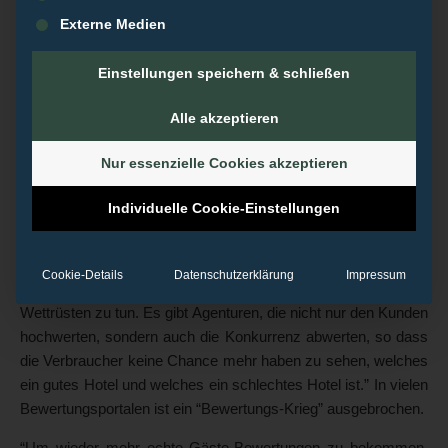
beauftragen – so auch die Erfahrungen von Brancheninsidern
Externe Medien
und Betreibern von Hotelportalen. Christian Scherg,
Geschäftsführer der REVOLVERMÄNNER GmbH, berichtet
Einstellungen speichern & schließen
als Online-Experte von Agenturen, die sich gezielt auf das
Manipulieren von Bewertungen im Internet fokussiert haben.
Alle akzeptieren
Auch die REVOLVERMÄNNER bekommen immer wieder
solche Anfragen, doch diese Art von Aufträgen lehnt die
Nur essenzielle Cookies akzeptieren
Agentur grundsätzlich ab.
Individuelle Cookie-Einstellungen
Die Folgen der gefälschten Bewertungen sind für die
Internetnutzer frappierend: Es entsteht eine Art Teufelskreis mit
der Folge, dass immer mehr falsche Bewertungen
Cookie-Details
Datenschutzerklärung
Impressum
geschrieben werden, meint Scherg. “Wir haben es mit einer Art
Wettrüsten zu tun. Es gibt Agenturen, die nicht nur den Kunden
hochwerten, sondern auch die Konkurrenz abwerten, so dass
die Verbraucher keine Chance mehr haben zu sehen, welches
ein gutes Hotel und welches ein schlechtes Hotel ist.” In vielen
Bewertungsportalen ist ein “Bewertungs-Krieg” ausgebrochen.
“Um wieder mehr echte Gäste-Bewertungen zu bekommen,