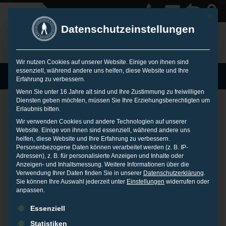
Mit die
Datenschutzeinstellungen
Wir nutzen Cookies auf unserer Website. Einige von ihnen sind
essenziell, während andere uns helfen, diese Website und Ihre
MENU
Erfahrung zu verbessern.
Wenn Sie unter 16 Jahre alt sind und Ihre Zustimmung zu freiwilligen
Diensten geben möchten, müssen Sie Ihre Erziehungsberechtigten um
Erlaubnis bitten.
Management Circle –
Wir verwenden Cookies und andere Technologien auf unserer
Website. Einige von ihnen sind essenziell, während andere uns
helfen, diese Website und Ihre Erfahrung zu verbessern.
Personenbezogene Daten können verarbeitet werden (z. B. IP-
Exclusive Training
Adressen), z. B. für personalisierte Anzeigen und Inhalte oder
Anzeigen- und Inhaltsmessung.
Weitere Informationen über die
Verwendung Ihrer Daten finden Sie in unserer
Datenschutzerklärung
.
Sie können Ihre Auswahl jederzeit unter
Einstellungen
widerrufen oder
10. JUNI 2015
IN
VORTRÄGE
anpassen.
Es folgt eine Liste der Service-Gruppen, für die eine Einwilligu
Frankfurt, 10. Juni 2015
Essenziell
Statistiken