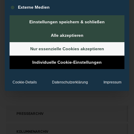
Interaktive Notfallübung – Shitstormsimulation
Externe Medien
Einstellungen speichern & schließen
Alle akzeptieren
Nur essenzielle Cookies akzeptieren
Individuelle Cookie-Einstellungen
REVOLVERMÄNNER
Cookie-Details
Datenschutzerklärung
Impressum
BEITRÄGE
PRESSEARCHIV
KOLUMNENARCHIV