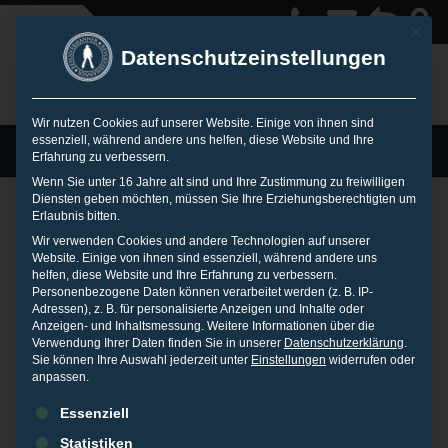
Mit die
Datenschutzeinstellungen
Wir nutzen Cookies auf unserer Website. Einige von ihnen sind
essenziell, während andere uns helfen, diese Website und Ihre
MENU
Erfahrung zu verbessern.
Wenn Sie unter 16 Jahre alt sind und Ihre Zustimmung zu freiwilligen
Diensten geben möchten, müssen Sie Ihre Erziehungsberechtigten um
Erlaubnis bitten.
Kommunikationsstra
Wir verwenden Cookies und andere Technologien auf unserer
Website. Einige von ihnen sind essenziell, während andere uns
helfen, diese Website und Ihre Erfahrung zu verbessern.
Personenbezogene Daten können verarbeitet werden (z. B. IP-
tegie für
Adressen), z. B. für personalisierte Anzeigen und Inhalte oder
Anzeigen- und Inhaltsmessung.
Weitere Informationen über die
Verwendung Ihrer Daten finden Sie in unserer
Datenschutzerklärung
.
Automobilhersteller
Sie können Ihre Auswahl jederzeit unter
Einstellungen
widerrufen oder
anpassen.
Es folgt eine Liste der Service-Gruppen, für die eine Einwilligu
Essenziell
7. AUGUST 2017
IN
PRESSEARCHIV
Statistiken