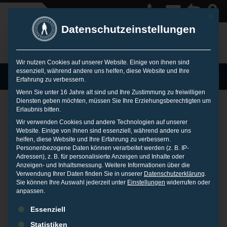
Mit die
Datenschutzeinstellungen
Wir nutzen Cookies auf unserer Website. Einige von ihnen sind
essenziell, während andere uns helfen, diese Website und Ihre
MENU
Erfahrung zu verbessern.
Wenn Sie unter 16 Jahre alt sind und Ihre Zustimmung zu freiwilligen
Diensten geben möchten, müssen Sie Ihre Erziehungsberechtigten um
Erlaubnis bitten.
Gefälschte
Wir verwenden Cookies und andere Technologien auf unserer
Website. Einige von ihnen sind essenziell, während andere uns
helfen, diese Website und Ihre Erfahrung zu verbessern.
Personenbezogene Daten können verarbeitet werden (z. B. IP-
Bewertung erkennen
Adressen), z. B. für personalisierte Anzeigen und Inhalte oder
Anzeigen- und Inhaltsmessung.
Weitere Informationen über die
Verwendung Ihrer Daten finden Sie in unserer
Datenschutzerklärung
.
Sie können Ihre Auswahl jederzeit unter
Einstellungen
widerrufen oder
29. AUGUST 2019
IN
PRESSEARCHIV
anpassen.
Es folgt eine Liste der Service-Gruppen, für die eine Einwilligu
Eine gefälschte Bewertung erkennen ist möglich, wenn man
Essenziell
genau hinschaut, zwischen den Zeilen liest und auf sein
Statistiken