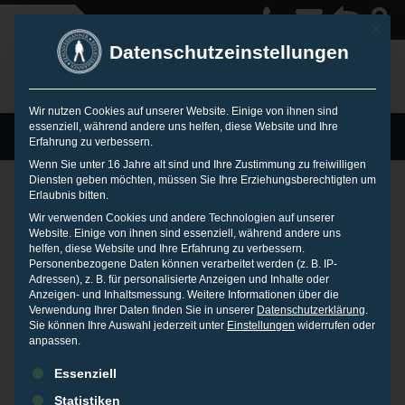
Mit die
Datenschutzeinstellungen
Wir nutzen Cookies auf unserer Website. Einige von ihnen sind
essenziell, während andere uns helfen, diese Website und Ihre
MENU
Erfahrung zu verbessern.
Wenn Sie unter 16 Jahre alt sind und Ihre Zustimmung zu freiwilligen
Diensten geben möchten, müssen Sie Ihre Erziehungsberechtigten um
Erlaubnis bitten.
Deutsche Bank –
Wir verwenden Cookies und andere Technologien auf unserer
Website. Einige von ihnen sind essenziell, während andere uns
helfen, diese Website und Ihre Erfahrung zu verbessern.
Personenbezogene Daten können verarbeitet werden (z. B. IP-
Business Frühstück
Adressen), z. B. für personalisierte Anzeigen und Inhalte oder
Anzeigen- und Inhaltsmessung.
Weitere Informationen über die
Verwendung Ihrer Daten finden Sie in unserer
Datenschutzerklärung
.
Sie können Ihre Auswahl jederzeit unter
Einstellungen
widerrufen oder
12. NOVEMBER 2014
IN
VORTRÄGE
anpassen.
Es folgt eine Liste der Service-Gruppen, für die eine Einwilligu
Neuss,
12. November 2014
Essenziell
Statistiken