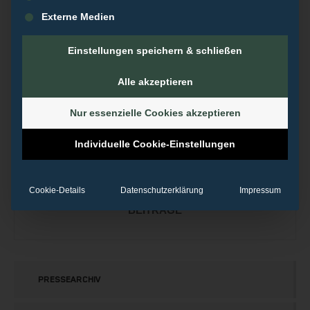
Bewertungsportale, Google & Co. – Wie Sie als lokales
Unternehmen von einem guten Ruf im Internet profitieren
Externe Medien
Einstellungen speichern & schließen
Alle akzeptieren
Nur essenzielle Cookies akzeptieren
Individuelle Cookie-Einstellungen
Cookie-Details
Datenschutzerklärung
Impressum
REVOLVERMÄNNER
BEITRÄGE
PRESSEARCHIV