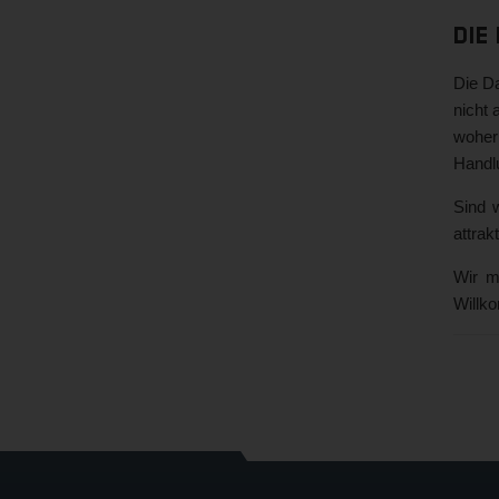
Die
Die Da
nicht 
woher
Handl
Sind 
attrak
Wir m
Willk