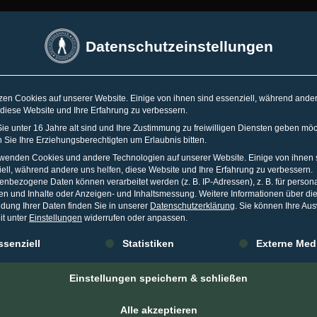
SSELDORF
•
ESSEN
•
TORONTO
Datenschutzeinstellungen
Spr
zen Cookies auf unserer Website. Einige von ihnen sind essenziell, während ande
 diese Website und Ihre Erfahrung zu verbessern.
WO
KARRIERE
MEDIA
WISSEN
e unter 16 Jahre alt sind und Ihre Zustimmung zu freiwilligen Diensten geben möc
Sie Ihre Erziehungsberechtigten um Erlaubnis bitten.
rwenden Cookies und andere Technologien auf unserer Website. Einige von ihnen 
ell, während andere uns helfen, diese Website und Ihre Erfahrung zu verbessern.
nbezogene Daten können verarbeitet werden (z. B. IP-Adressen), z. B. für persona
en und Inhalte oder Anzeigen- und Inhaltsmessung.
Weitere Informationen über di
dung Ihrer Daten finden Sie in unserer
Datenschutzerklärung
.
Sie können Ihre Au
n der Datenblase, mit 
it unter
Einstellungen
widerrufen oder anpassen.
gt eine Liste der Service-Gruppen, für die eine Einwilligung erteilt 
ssenziell
Statistiken
Externe Med
atzt
Einstellungen speichern & schließen
UGUST 2016
IN
KOLUMNENARCHIV
Alle akzeptieren