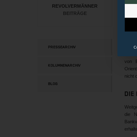
Die D
REVOLVERMÄNNER
Amazo
BEITRÄGE
zählt.
die Da
Die
PRESSEARCHIV
C
Doch 
von B
KOLUMNENARCHIV
Orient
nicht 
BLOG
Die
Weitg
die N
Bankv
erhal