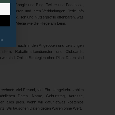
nternets. Google und Bing, Twitter und Facebook,
en Interessen und ihren Verbindungen. Jede Info
 Text, Bild, Ton und Nutzerprofile offenbaren, was
an Social Media wie die Fliege am Leim.
um
n, sondern auch in den Angeboten und Leistungen
ndlern, Rabattmarkendiensten und Clubcards.
o wir sind. Online-Strategien ohne Plan: Daten sind
chnet: Viel Freund, viel Ehr. Umgekehrt zahlen
rsönlichen Daten. Name, Geburtstag, Adresse,
n alles preis, wenn wir dafür etwas kostenlos
tanz. Wir tauschen Daten gegen Waren ohne Wert.