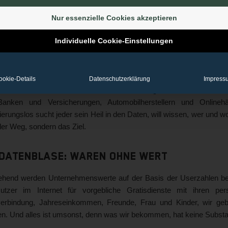
atenblase: Heiße Luft und kalte Daten. Sie sind die Währung des I
Nur essenzielle Cookies akzeptieren
n und Ebay lechzen nach Usern, ihren Postings, ihren Bildern, ihr
 Dafür locken sie mit Diensten wie Instagram, YouTube und Periscope.
Individuelle Cookie-Einstellungen
tensammler wissen möchten. Wer sich einmal darauf einlässt, klebt 
 Datenblase: ein falscher Heilsbringer?
ookie-Details
Datenschutzerklärung
Impress
nicht nur in den narzisstischen Netzen verfangen sich unsere Date
anken und Versicherungen, Automobilherstellern und Onlinehä
ierungslos sucht jeder sein Heil in den Daten, will wissen, wer und w
der Weg, sondern das Ziel.
 Datenblase: Waren ohne Wert
ehend werden Unternehmenswerte auf der Basis der Userzahlen bere
utzer im Internet für vorgebliche Gratisdienste mit ihren pe
erbindung, Jahreseinkommen, Freunde, Frau und Kinder, wir gebe
ten. Und alles ist umsonst, denn was wir bekommen, hat keine Subs