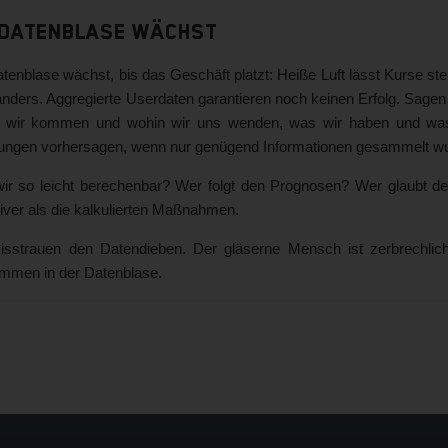
 Datenblase wächst
tenblase wächst, bis das Geschäft platzt: Heiße Luft lässt Kurse s
anders. Aggregierte Userdaten garantieren noch keinen Erfolg. Sagen
 wir kommen und wohin wir uns wenden, was wir haben und was
ungen vorhersagen, wenn nur genügend Informationen gesammelt w
wir so leicht berechenbar? Wer folgt den Prognosen? Wer glaubt de
tiver als die kalkulierten Maßnahmen.
isstrauen den Datendieben. Der gläserne Mensch ist zerbrechlic
ommen in der Datenblase.