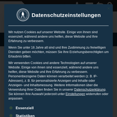
Mit die
Datenschutzeinstellungen
Wir nutzen Cookies auf unserer Website. Einige von ihnen sind
essenziell, während andere uns helfen, diese Website und Ihre
MENU
Erfahrung zu verbessern.
Wenn Sie unter 16 Jahre alt sind und Ihre Zustimmung zu freiwilligen
Diensten geben möchten, müssen Sie Ihre Erziehungsberechtigten um
Erlaubnis bitten.
Bewertungen im
Wir verwenden Cookies und andere Technologien auf unserer
Website. Einige von ihnen sind essenziell, während andere uns
helfen, diese Website und Ihre Erfahrung zu verbessern.
Personenbezogene Daten können verarbeitet werden (z. B. IP-
Internet
Adressen), z. B. für personalisierte Anzeigen und Inhalte oder
Anzeigen- und Inhaltsmessung.
Weitere Informationen über die
Verwendung Ihrer Daten finden Sie in unserer
Datenschutzerklärung
.
Sie können Ihre Auswahl jederzeit unter
Einstellungen
widerrufen oder
4. AUGUST 2012
IN
PRESSEARCHIV
anpassen.
Es folgt eine Liste der Service-Gruppen, für die eine Einwilligu
Das
Handelsblatt
berichtet in einer großen Reportage über das
Essenziell
Geschäft mit manipulierten bzw. gefälschten Bewertungen im
Statistiken